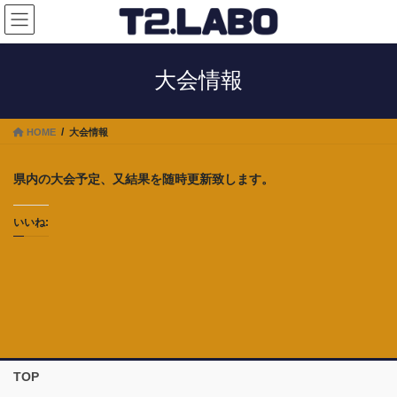
コ
ナ
ン
ビ
テ
ゲ
ン
ー
大会情報
ツ
シ
へ
ョ
ス
ン
HOME
大会情報
キ
に
ッ
移
プ
動
県内の大会予定、又結果を随時更新致します。
いいね:
TOP